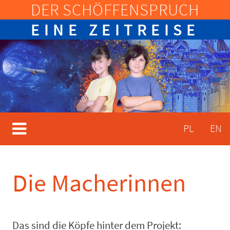
DER SCHÖFFENSPRUCH
Skip
to
EINE ZEITREISE
content
PL
EN
Die Macherinnen
Das sind die Köpfe hinter dem Projekt: